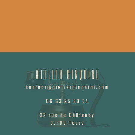
ATELIER CINQUINI
contact@ateliercinquini.com
06 63 25 83 54
32 rue de Châtenay
37100 Tours