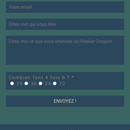
Combien font 4 fois 6 ?
*
29
36
24
72
ENVOYEZ !